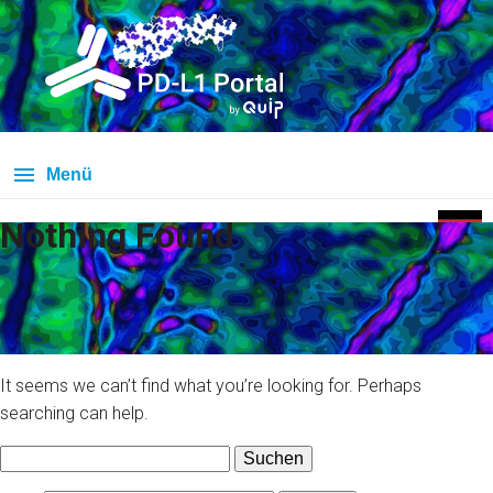
Menü
Nothing Found
It seems we can’t find what you’re looking for. Perhaps
searching can help.
Suchen
nach: